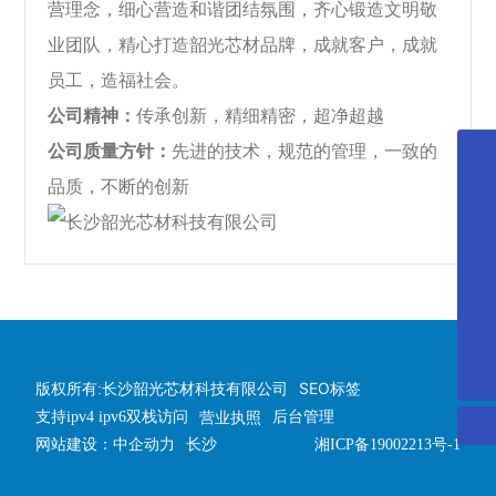
营理念，细心营造和谐团结氛围，齐心锻造文明敬
业团队，精心打造韶光芯材品牌，成就客户，成就
员工，造福社会。
公司精神：
传承创新，精细精密，超净超越
公司质量方针：
先进的技术，规范的管理，一致的
微信二维码
品质，不断的创新
微信二维码
微信二维码
扫一扫微信二维码
关注我们动态
微信二维码
扫一扫微信二维码
关注我们动态
微信二维码
扫一扫微信二维码
关注我们动态
微信二维码
扫一扫微信二维码
SEO标签
版权所有:长沙韶光芯材科技有限公司
关注我们动态
后台管理
营业执照
支持ipv4 ipv6双栈访问
扫一扫微信二维码
长沙
网站建设：中企动力
湘ICP备19002213号-1
关注我们动态
扫一扫微信二维码
关注我们动态